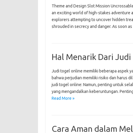
Theme and Design Slot Mission Uncrossable i
an exciting world of high-stakes adventure
explorers attempting to uncover hidden tre
shrouded in secrecy and danger. As soon as
Hal Menarik Dari Judi
Judi togel online memiliki beberapa aspek y
bahwa perjudian memiliki risiko dan harus di
judi togel online: Namun, penting untuk sel
yang mengandalkan keberuntungan. Pentin
Read More »
Cara Aman dalam Mel