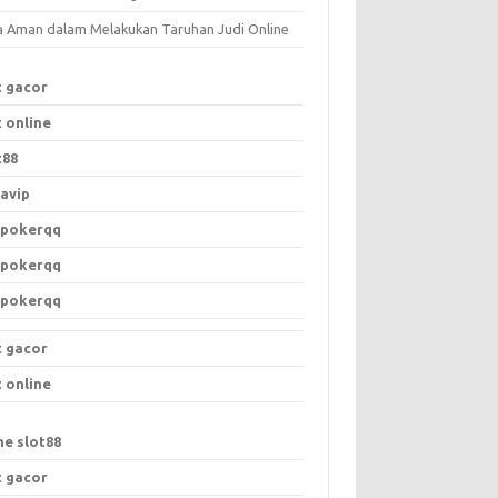
a Aman dalam Melakukan Taruhan Judi Online
t gacor
t online
t88
avip
bpokerqq
bpokerqq
bpokerqq
t gacor
t online
e slot88
t gacor