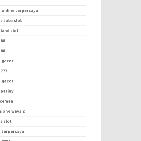
t
t online terpercaya
us toto slot
iland slot
t88
t88
t gacor
t777
t gacor
 parlay
aceman
jong ways 2
us slot
t terpercaya