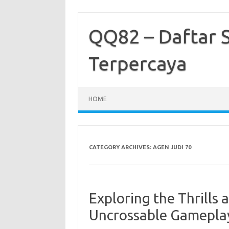
Skip
to
content
QQ82 – Daftar S
Terpercaya
HOME
CATEGORY ARCHIVES:
AGEN JUDI 70
Exploring the Thrills 
Uncrossable Gamepla