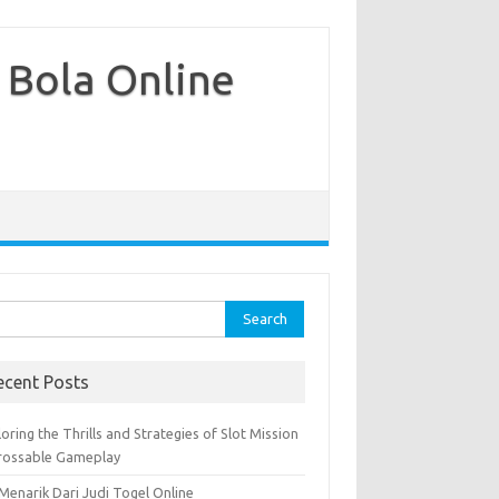
 Bola Online
rch
ecent Posts
oring the Thrills and Strategies of Slot Mission
rossable Gameplay
Menarik Dari Judi Togel Online