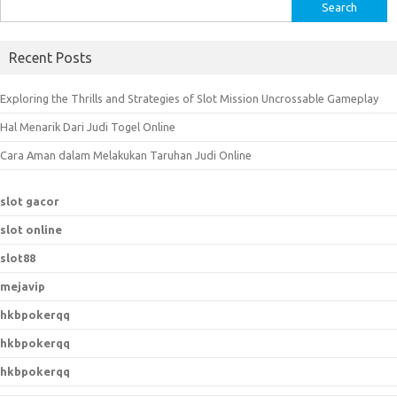
S
e
a
Recent Posts
r
c
Exploring the Thrills and Strategies of Slot Mission Uncrossable Gameplay
h
Hal Menarik Dari Judi Togel Online
f
o
Cara Aman dalam Melakukan Taruhan Judi Online
r
:
slot gacor
slot online
slot88
mejavip
hkbpokerqq
hkbpokerqq
hkbpokerqq