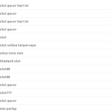
slot gacor hari ini
slot gacor
slot gacor hari ini
slot gacor
slot
slot online terpercaya
situs toto slot
thailand slot
slot88
slot88
slot gacor
slot777
slot gacor
mix parlay