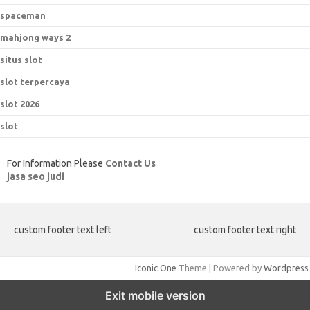
spaceman
mahjong ways 2
situs slot
slot terpercaya
slot 2026
slot
For Information Please
Contact Us
jasa seo judi
custom footer text left
custom footer text right
Iconic One
Theme | Powered by
Wordpress
Exit mobile version