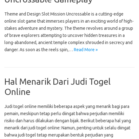
Theme and Design Slot Mission Uncrossable is a cutting-edge
online slot game that immerses players in an exciting world of high-
stakes adventure and mystery. The theme revolves around a group
of brave explorers attempting to uncover hidden treasures in a
long-abandoned, ancient temple complex shrouded in secrecy and
danger. As soon as the reels spin,…
Read More »
Hal Menarik Dari Judi Togel
Online
Judi togel online memiliki beberapa aspek yang menarik bagi para
pemain, meskipun tetap perlu diingat bahwa perjudian memiliki
risiko dan harus dilakukan dengan bijak. Berikut beberapa hal yang
menarik dari judi togel online: Namun, penting untuk selalu diingat
bahwa judi togel tetap merupakan bentuk perjudian yang