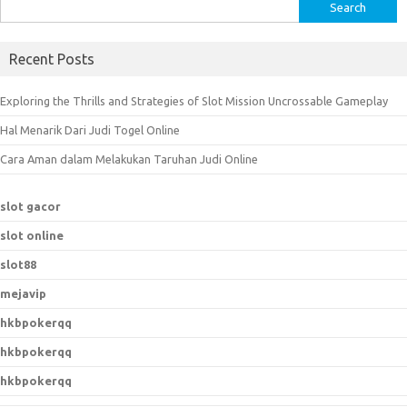
S
e
a
Recent Posts
r
c
Exploring the Thrills and Strategies of Slot Mission Uncrossable Gameplay
h
Hal Menarik Dari Judi Togel Online
f
o
Cara Aman dalam Melakukan Taruhan Judi Online
r
:
slot gacor
slot online
slot88
mejavip
hkbpokerqq
hkbpokerqq
hkbpokerqq