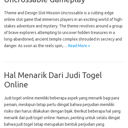
Theme and Design Slot Mission Uncrossable is a cutting-edge
online slot game that immerses players in an exciting world of high-
stakes adventure and mystery. The theme revolves around a group
of brave explorers attempting to uncover hidden treasures in a
long-abandoned, ancient temple complex shrouded in secrecy and
danger. As soon as the reels spin,…
Read More »
Hal Menarik Dari Judi Togel
Online
Judi togel online memiliki beberapa aspek yang menarik bagi para
pemain, meskipun tetap perlu diingat bahwa perjudian memiliki
risiko dan harus dilakukan dengan bijak. Berikut beberapa hal yang
menarik dari judi togel online: Namun, penting untuk selalu diingat
bahwa judi togel tetap merupakan bentuk perjudian yang