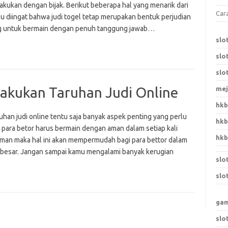
lakukan dengan bijak. Berikut beberapa hal yang menarik dari
Car
alu diingat bahwa judi togel tetap merupakan bentuk perjudian
g untuk bermain dengan penuh tanggung jawab…
slo
slo
slo
akukan Taruhan Judi Online
mej
hk
an judi online tentu saja banyak aspek penting yang perlu
hk
 para betor harus bermain dengan aman dalam setiap kali
hk
man maka hal ini akan mempermudah bagi para bettor dalam
esar. Jangan sampai kamu mengalami banyak kerugian
slo
slo
gam
slo