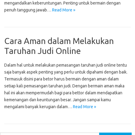
mengandalkan keberuntungan. Penting untuk bermain dengan
penuh tanggung jawab…
Read More »
Cara Aman dalam Melakukan
Taruhan Judi Online
Dalam hal untuk melakukan pemasangan taruhan judi online tentu
saja banyak aspek penting yang perlu untuk dipahami dengan baik.
Termasuk disini para betor harus bermain dengan aman dalam
setiap kali pemasangan taruhan judi. Dengan bermain aman maka
hal ini akan mempermudah bagi para bettor dalam mendapatkan
kemenangan dan keuntungan besar. Jangan sampai kamu
mengalami banyak kerugian dalam…
Read More »