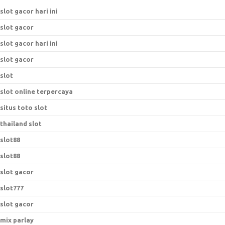
slot gacor hari ini
slot gacor
slot gacor hari ini
slot gacor
slot
slot online terpercaya
situs toto slot
thailand slot
slot88
slot88
slot gacor
slot777
slot gacor
mix parlay