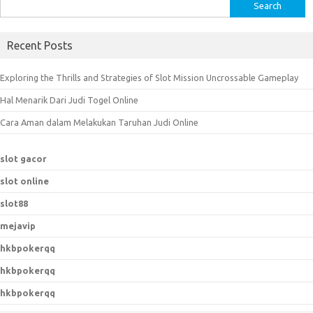
S
e
a
Recent Posts
r
c
Exploring the Thrills and Strategies of Slot Mission Uncrossable Gameplay
h
Hal Menarik Dari Judi Togel Online
f
o
Cara Aman dalam Melakukan Taruhan Judi Online
r
:
slot gacor
slot online
slot88
mejavip
hkbpokerqq
hkbpokerqq
hkbpokerqq