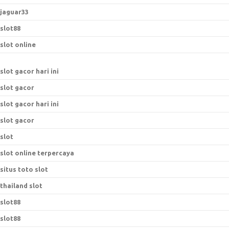
jaguar33
slot88
slot online
slot gacor hari ini
slot gacor
slot gacor hari ini
slot gacor
slot
slot online terpercaya
situs toto slot
thailand slot
slot88
slot88