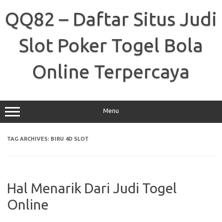
Skip
to
QQ82 – Daftar Situs Judi
content
Slot Poker Togel Bola
Online Terpercaya
Menu
TAG ARCHIVES:
BIRU 4D SLOT
Hal Menarik Dari Judi Togel
Online