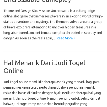
Theme and Design Slot Mission Uncrossable is a cutting-edge
online slot game that immerses players in an exciting world of high-
stakes adventure and mystery. The theme revolves around a group
of brave explorers attempting to uncover hidden treasures in a
long-abandoned, ancient temple complex shrouded in secrecy and
danger. As soon as the reels spin,…
Read More »
Hal Menarik Dari Judi Togel
Online
Judi togel online memiliki beberapa aspek yang menarik bagi para
pemain, meskipun tetap perlu diingat bahwa perjudian memiliki
risiko dan harus dilakukan dengan bijak. Berikut beberapa hal yang
menarik dari judi togel online: Namun, penting untuk selalu diingat
bahwa judi togel tetap merupakan bentuk perjudian yang