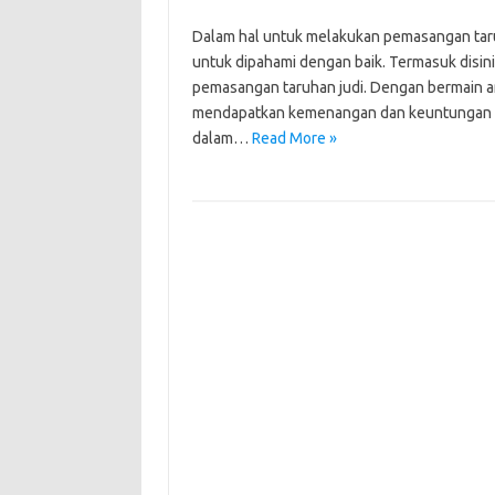
Dalam hal untuk melakukan pemasangan taruh
untuk dipahami dengan baik. Termasuk disini
pemasangan taruhan judi. Dengan bermain a
mendapatkan kemenangan dan keuntungan b
dalam…
Read More »