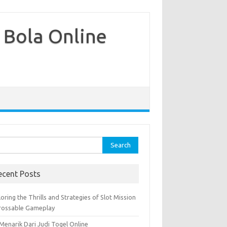
 Bola Online
rch
ecent Posts
oring the Thrills and Strategies of Slot Mission
rossable Gameplay
Menarik Dari Judi Togel Online