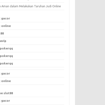
a Aman dalam Melakukan Taruhan Judi Online
t gacor
t online
t88
avip
bpokerqq
bpokerqq
bpokerqq
t gacor
t online
e slot88
t gacor