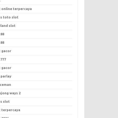
t
t online terpercaya
us toto slot
iland slot
t88
t88
t gacor
t777
t gacor
 parlay
aceman
jong ways 2
us slot
t terpercaya