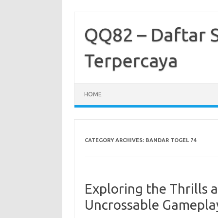
Skip
to
content
QQ82 – Daftar S
Terpercaya
HOME
CATEGORY ARCHIVES:
BANDAR TOGEL 74
Exploring the Thrills 
Uncrossable Gamepla