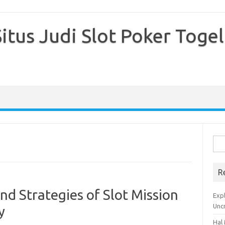
itus Judi Slot Poker Togel
Sea
for:
R
and Strategies of Slot Mission
Expl
Unc
y
Hal 