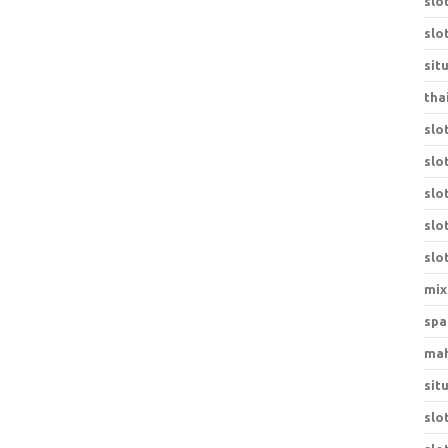
slo
slo
sit
tha
slo
slo
slo
slo
slo
mix
sp
mah
sit
slo