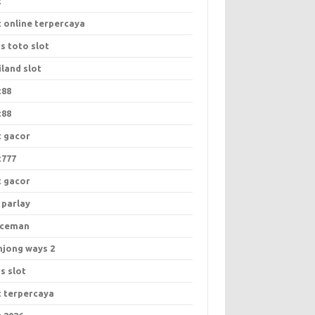
t
t online terpercaya
us toto slot
iland slot
t88
t88
t gacor
t777
t gacor
 parlay
aceman
jong ways 2
us slot
t terpercaya