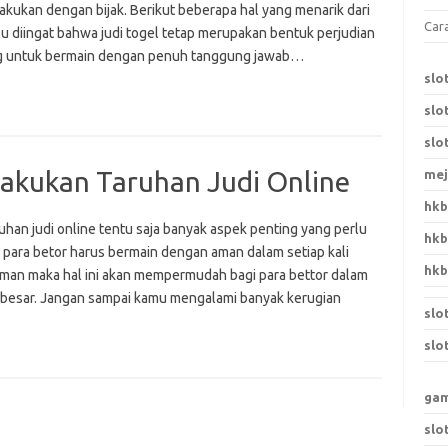
lakukan dengan bijak. Berikut beberapa hal yang menarik dari
Car
alu diingat bahwa judi togel tetap merupakan bentuk perjudian
g untuk bermain dengan penuh tanggung jawab…
slo
slo
slo
akukan Taruhan Judi Online
mej
hk
an judi online tentu saja banyak aspek penting yang perlu
hk
 para betor harus bermain dengan aman dalam setiap kali
hk
man maka hal ini akan mempermudah bagi para bettor dalam
esar. Jangan sampai kamu mengalami banyak kerugian
slo
slo
gam
slo