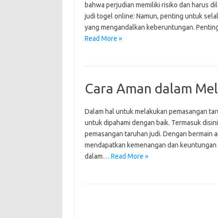
bahwa perjudian memiliki risiko dan harus di
judi togel online: Namun, penting untuk sel
yang mengandalkan keberuntungan. Pentin
Read More »
Cara Aman dalam Mel
Dalam hal untuk melakukan pemasangan taruh
untuk dipahami dengan baik. Termasuk disini
pemasangan taruhan judi. Dengan bermain a
mendapatkan kemenangan dan keuntungan b
dalam…
Read More »