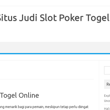
itus Judi Slot Poker Togel
Sea
for:
R
 Togel Online
Expl
Unc
ang menarik bagi para pemain, meskipun tetap perlu diingat
Hal 