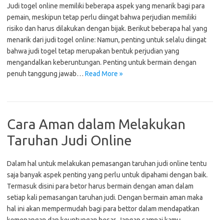
Judi togel online memiliki beberapa aspek yang menarik bagi para
pemain, meskipun tetap perlu diingat bahwa perjudian memiliki
risiko dan harus dilakukan dengan bijak. Berikut beberapa hal yang
menarik dari judi togel online: Namun, penting untuk selalu diingat
bahwa judi togel tetap merupakan bentuk perjudian yang
mengandalkan keberuntungan. Penting untuk bermain dengan
penuh tanggung jawab…
Read More »
Cara Aman dalam Melakukan
Taruhan Judi Online
Dalam hal untuk melakukan pemasangan taruhan judi online tentu
saja banyak aspek penting yang perlu untuk dipahami dengan baik.
Termasuk disini para betor harus bermain dengan aman dalam
setiap kali pemasangan taruhan judi. Dengan bermain aman maka
hal ini akan mempermudah bagi para bettor dalam mendapatkan