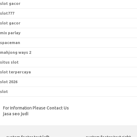
slot gacor
slot777
slot gacor
mix parlay
spaceman
mahjong ways 2
situs slot
slot terpercaya
slot 2026
slot
For Information Please
Contact Us
jasa seo judi