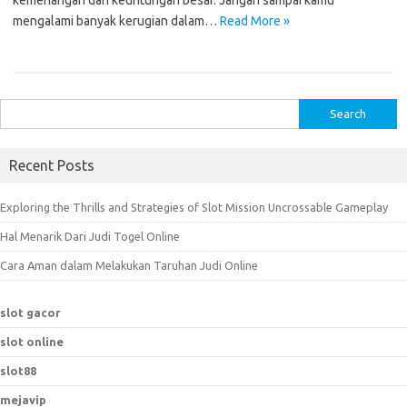
kemenangan dan keuntungan besar. Jangan sampai kamu
mengalami banyak kerugian dalam…
Read More »
S
e
a
Recent Posts
r
c
Exploring the Thrills and Strategies of Slot Mission Uncrossable Gameplay
h
Hal Menarik Dari Judi Togel Online
f
o
Cara Aman dalam Melakukan Taruhan Judi Online
r
:
slot gacor
slot online
slot88
mejavip