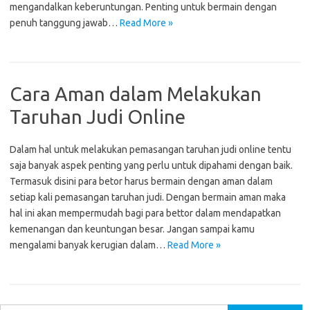
mengandalkan keberuntungan. Penting untuk bermain dengan
penuh tanggung jawab…
Read More »
Cara Aman dalam Melakukan
Taruhan Judi Online
Dalam hal untuk melakukan pemasangan taruhan judi online tentu
saja banyak aspek penting yang perlu untuk dipahami dengan baik.
Termasuk disini para betor harus bermain dengan aman dalam
setiap kali pemasangan taruhan judi. Dengan bermain aman maka
hal ini akan mempermudah bagi para bettor dalam mendapatkan
kemenangan dan keuntungan besar. Jangan sampai kamu
mengalami banyak kerugian dalam…
Read More »