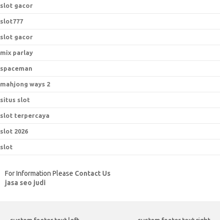
slot gacor
slot777
slot gacor
mix parlay
spaceman
mahjong ways 2
situs slot
slot terpercaya
slot 2026
slot
For Information Please
Contact Us
jasa seo judi