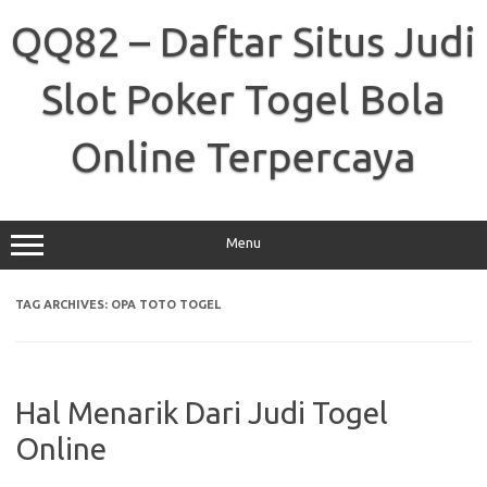
Skip
to
QQ82 – Daftar Situs Judi
content
Slot Poker Togel Bola
Online Terpercaya
Menu
TAG ARCHIVES:
OPA TOTO TOGEL
Hal Menarik Dari Judi Togel
Online