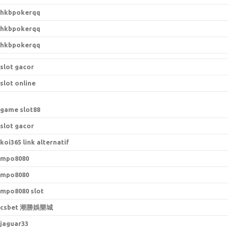
hkbpokerqq
hkbpokerqq
hkbpokerqq
slot gacor
slot online
game slot88
slot gacor
koi365 link alternatif
mpo8080
mpo8080
mpo8080 slot
csbet 潮勝娛樂城
jaguar33