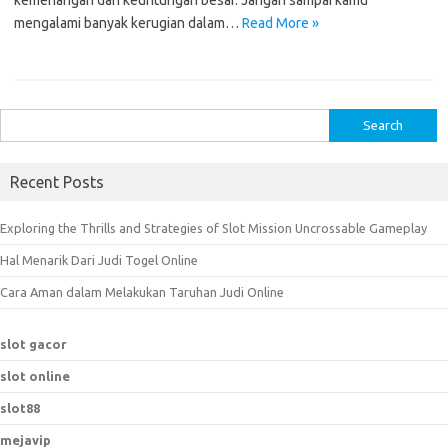
kemenangan dan keuntungan besar. Jangan sampai kamu
mengalami banyak kerugian dalam…
Read More »
S
e
a
Recent Posts
r
c
Exploring the Thrills and Strategies of Slot Mission Uncrossable Gameplay
h
Hal Menarik Dari Judi Togel Online
f
o
Cara Aman dalam Melakukan Taruhan Judi Online
r
:
slot gacor
slot online
slot88
mejavip