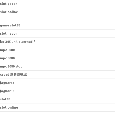
slot gacor
slot online
game slot88
slot gacor
koi365 link alternatif
mpo8080
mpo8080
mpo8080 slot
csbet 潮勝娛樂城
jaguar33
jaguar33
slot88
slot online