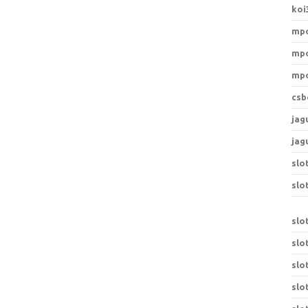
koi
mp
mp
mpo
cs
jag
jag
slo
slo
slo
slo
slo
slo