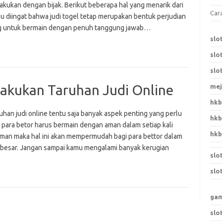
lakukan dengan bijak. Berikut beberapa hal yang menarik dari
Car
alu diingat bahwa judi togel tetap merupakan bentuk perjudian
g untuk bermain dengan penuh tanggung jawab…
slo
slo
slo
akukan Taruhan Judi Online
mej
hk
an judi online tentu saja banyak aspek penting yang perlu
hk
 para betor harus bermain dengan aman dalam setiap kali
hk
man maka hal ini akan mempermudah bagi para bettor dalam
esar. Jangan sampai kamu mengalami banyak kerugian
slo
slo
gam
slo