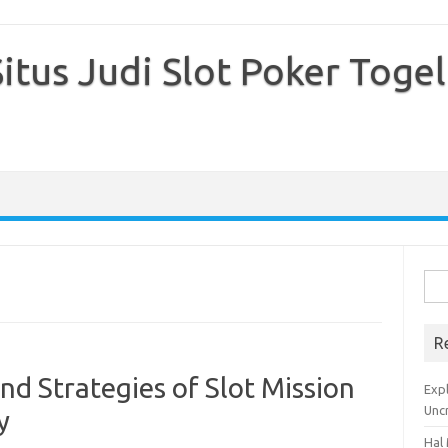
itus Judi Slot Poker Togel
Sea
for:
R
and Strategies of Slot Mission
Expl
Unc
y
Hal 