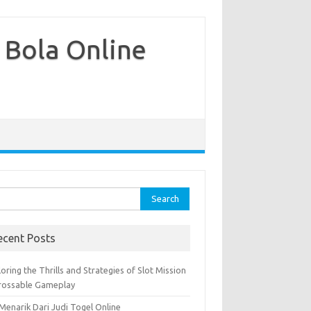
 Bola Online
rch
ecent Posts
oring the Thrills and Strategies of Slot Mission
rossable Gameplay
Menarik Dari Judi Togel Online