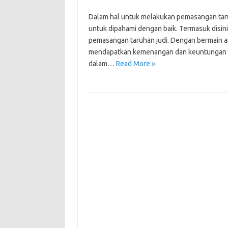
Dalam hal untuk melakukan pemasangan taruh
untuk dipahami dengan baik. Termasuk disini
pemasangan taruhan judi. Dengan bermain a
mendapatkan kemenangan dan keuntungan b
dalam…
Read More »