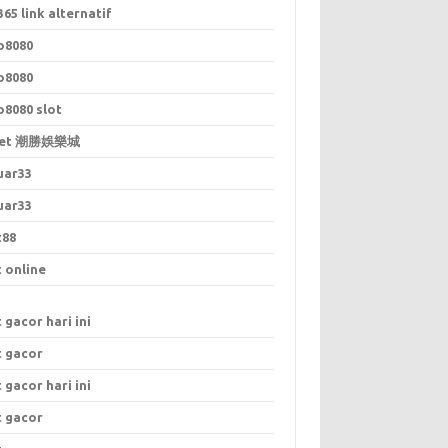
365 link alternatif
o8080
o8080
8080 slot
bet 潮勝娛樂城
uar33
uar33
t88
t online
t gacor hari ini
t gacor
t gacor hari ini
t gacor