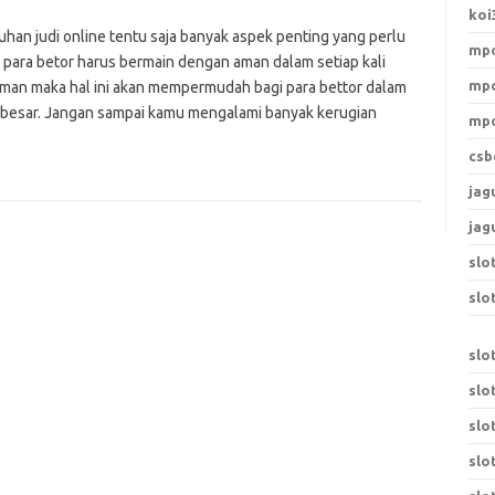
koi
an judi online tentu saja banyak aspek penting yang perlu
mp
 para betor harus bermain dengan aman dalam setiap kali
mp
man maka hal ini akan mempermudah bagi para bettor dalam
esar. Jangan sampai kamu mengalami banyak kerugian
mpo
cs
jag
jag
slo
slo
slo
slo
slo
slo