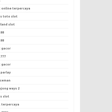
t
t online terpercaya
us toto slot
iland slot
t88
t88
t gacor
t777
t gacor
 parlay
aceman
jong ways 2
us slot
t terpercaya