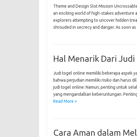
Theme and Design Slot Mission Uncrossable i
an exciting world of high-stakes adventure
explorers attempting to uncover hidden tre
shrouded in secrecy and danger. As soon as
Hal Menarik Dari Judi
Judi togel online memiliki beberapa aspek y
bahwa perjudian memiliki risiko dan harus di
judi togel online: Namun, penting untuk sel
yang mengandalkan keberuntungan. Pentin
Read More »
Cara Aman dalam Mel