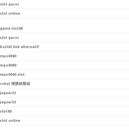
slot gacor
slot online
game slot88
slot gacor
koi365 link alternatif
mpo8080
mpo8080
mpo8080 slot
csbet 潮勝娛樂城
jaguar33
jaguar33
slot88
slot online