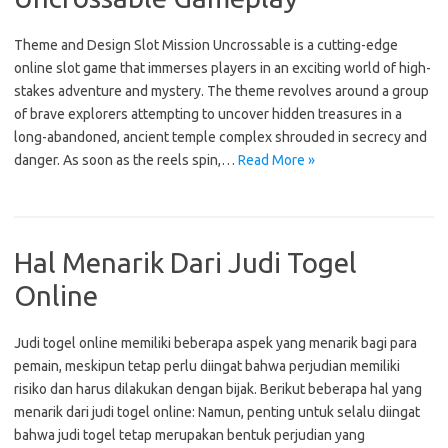
Theme and Design Slot Mission Uncrossable is a cutting-edge
online slot game that immerses players in an exciting world of high-
stakes adventure and mystery. The theme revolves around a group
of brave explorers attempting to uncover hidden treasures in a
long-abandoned, ancient temple complex shrouded in secrecy and
danger. As soon as the reels spin,…
Read More »
Hal Menarik Dari Judi Togel
Online
Judi togel online memiliki beberapa aspek yang menarik bagi para
pemain, meskipun tetap perlu diingat bahwa perjudian memiliki
risiko dan harus dilakukan dengan bijak. Berikut beberapa hal yang
menarik dari judi togel online: Namun, penting untuk selalu diingat
bahwa judi togel tetap merupakan bentuk perjudian yang