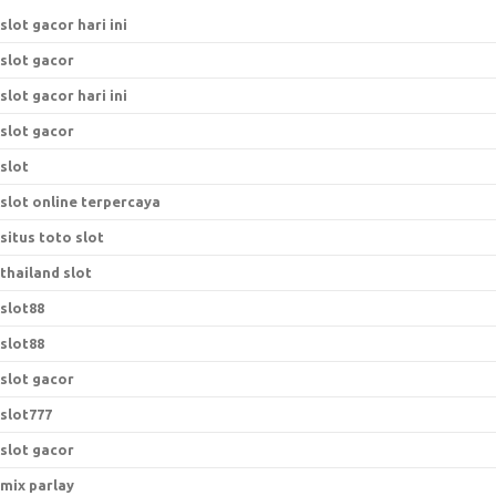
slot gacor hari ini
slot gacor
slot gacor hari ini
slot gacor
slot
slot online terpercaya
situs toto slot
thailand slot
slot88
slot88
slot gacor
slot777
slot gacor
mix parlay