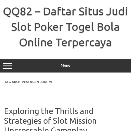
Skip
to
QQ82 – Daftar Situs Judi
content
Slot Poker Togel Bola
Online Terpercaya
Menu
TAG ARCHIVES:
AGEN JUDI 79
Exploring the Thrills and
Strategies of Slot Mission
Uncrossable Gameplay