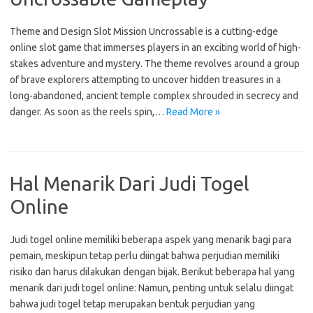
Theme and Design Slot Mission Uncrossable is a cutting-edge
online slot game that immerses players in an exciting world of high-
stakes adventure and mystery. The theme revolves around a group
of brave explorers attempting to uncover hidden treasures in a
long-abandoned, ancient temple complex shrouded in secrecy and
danger. As soon as the reels spin,…
Read More »
Hal Menarik Dari Judi Togel
Online
Judi togel online memiliki beberapa aspek yang menarik bagi para
pemain, meskipun tetap perlu diingat bahwa perjudian memiliki
risiko dan harus dilakukan dengan bijak. Berikut beberapa hal yang
menarik dari judi togel online: Namun, penting untuk selalu diingat
bahwa judi togel tetap merupakan bentuk perjudian yang