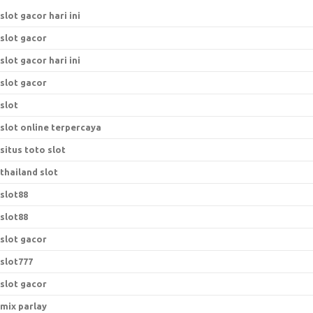
slot gacor hari ini
slot gacor
slot gacor hari ini
slot gacor
slot
slot online terpercaya
situs toto slot
thailand slot
slot88
slot88
slot gacor
slot777
slot gacor
mix parlay