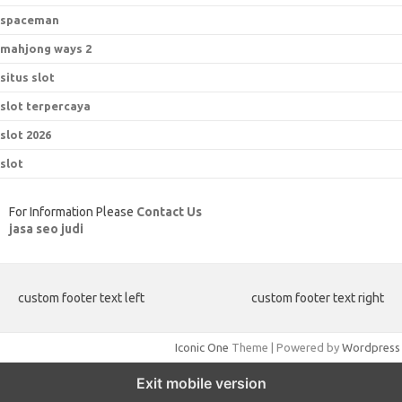
spaceman
mahjong ways 2
situs slot
slot terpercaya
slot 2026
slot
For Information Please
Contact Us
jasa seo judi
custom footer text left
custom footer text right
Iconic One
Theme | Powered by
Wordpress
Exit mobile version