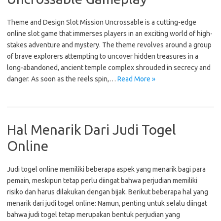
Theme and Design Slot Mission Uncrossable is a cutting-edge
online slot game that immerses players in an exciting world of high-
stakes adventure and mystery. The theme revolves around a group
of brave explorers attempting to uncover hidden treasures in a
long-abandoned, ancient temple complex shrouded in secrecy and
danger. As soon as the reels spin,…
Read More »
Hal Menarik Dari Judi Togel
Online
Judi togel online memiliki beberapa aspek yang menarik bagi para
pemain, meskipun tetap perlu diingat bahwa perjudian memiliki
risiko dan harus dilakukan dengan bijak. Berikut beberapa hal yang
menarik dari judi togel online: Namun, penting untuk selalu diingat
bahwa judi togel tetap merupakan bentuk perjudian yang