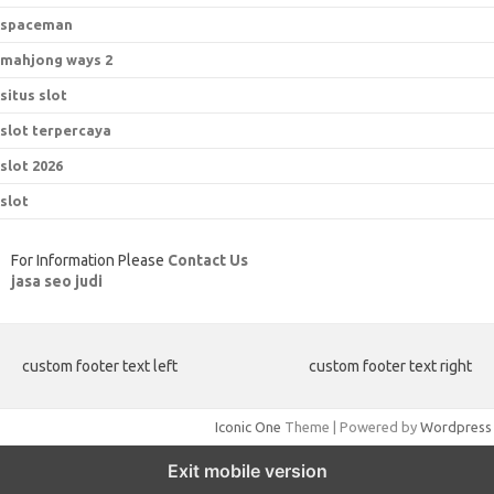
spaceman
mahjong ways 2
situs slot
slot terpercaya
slot 2026
slot
For Information Please
Contact Us
jasa seo judi
custom footer text left
custom footer text right
Iconic One
Theme | Powered by
Wordpress
Exit mobile version