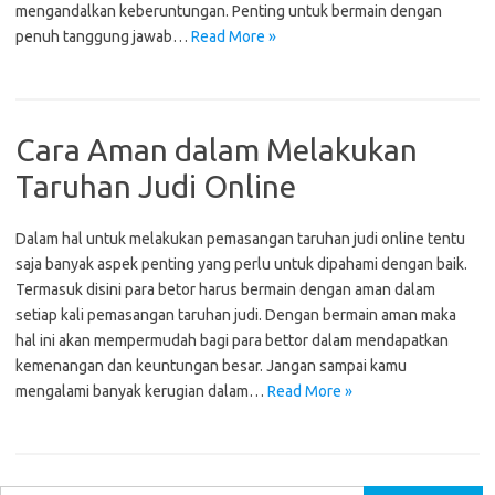
mengandalkan keberuntungan. Penting untuk bermain dengan
penuh tanggung jawab…
Read More »
Cara Aman dalam Melakukan
Taruhan Judi Online
Dalam hal untuk melakukan pemasangan taruhan judi online tentu
saja banyak aspek penting yang perlu untuk dipahami dengan baik.
Termasuk disini para betor harus bermain dengan aman dalam
setiap kali pemasangan taruhan judi. Dengan bermain aman maka
hal ini akan mempermudah bagi para bettor dalam mendapatkan
kemenangan dan keuntungan besar. Jangan sampai kamu
mengalami banyak kerugian dalam…
Read More »