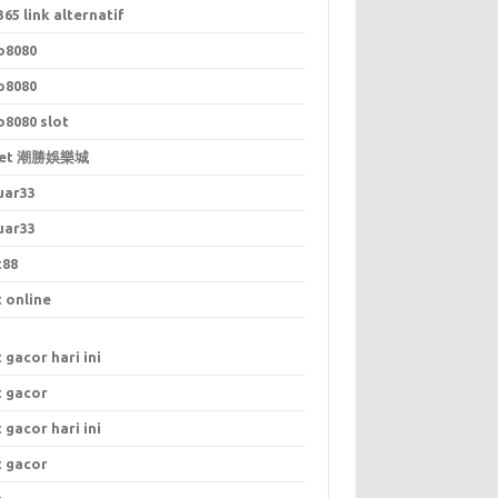
365 link alternatif
o8080
o8080
8080 slot
bet 潮勝娛樂城
uar33
uar33
t88
t online
t gacor hari ini
t gacor
t gacor hari ini
t gacor