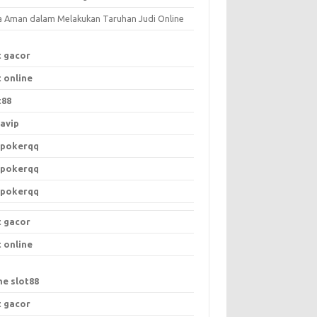
a Aman dalam Melakukan Taruhan Judi Online
t gacor
t online
t88
avip
bpokerqq
bpokerqq
bpokerqq
t gacor
t online
e slot88
t gacor