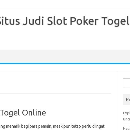
itus Judi Slot Poker Togel
Sea
for:
R
 Togel Online
Expl
Unc
ang menarik bagi para pemain, meskipun tetap perlu diingat
Hal 