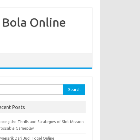
 Bola Online
rch
ecent Posts
oring the Thrills and Strategies of Slot Mission
rossable Gameplay
Menarik Dari Judi Togel Online