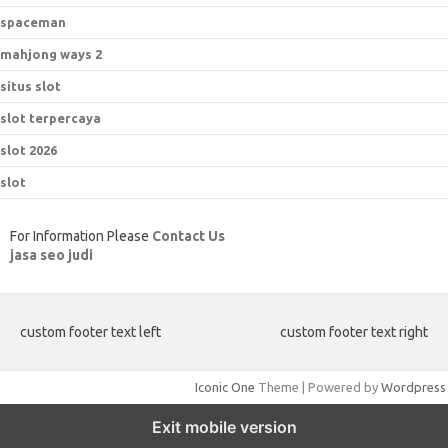
spaceman
mahjong ways 2
situs slot
slot terpercaya
slot 2026
slot
For Information Please
Contact Us
jasa seo judi
custom footer text left
custom footer text right
Iconic One
Theme | Powered by
Wordpress
Exit mobile version