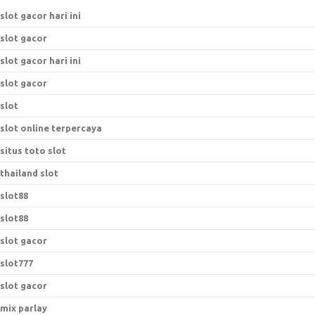
slot gacor hari ini
slot gacor
slot gacor hari ini
slot gacor
slot
slot online terpercaya
situs toto slot
thailand slot
slot88
slot88
slot gacor
slot777
slot gacor
mix parlay