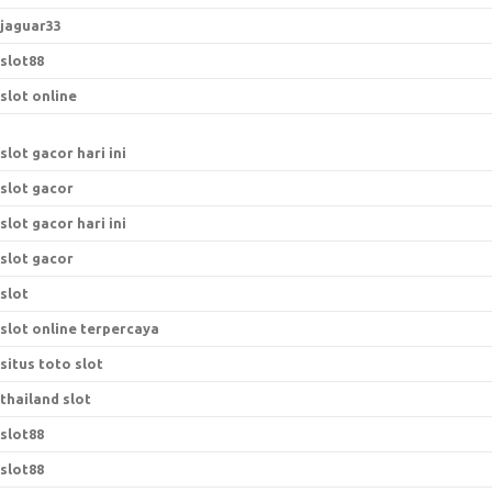
jaguar33
slot88
slot online
slot gacor hari ini
slot gacor
slot gacor hari ini
slot gacor
slot
slot online terpercaya
situs toto slot
thailand slot
slot88
slot88