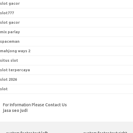
slot gacor
slot777
slot gacor
mix parlay
spaceman
mahjong ways 2
situs slot
slot terpercaya
slot 2026
slot
For Information Please
Contact Us
jasa seo judi