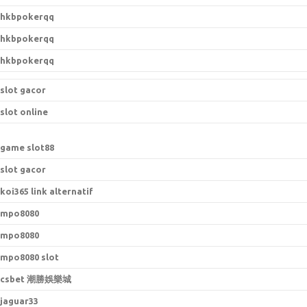
hkbpokerqq
hkbpokerqq
hkbpokerqq
slot gacor
slot online
game slot88
slot gacor
koi365 link alternatif
mpo8080
mpo8080
mpo8080 slot
csbet 潮勝娛樂城
jaguar33