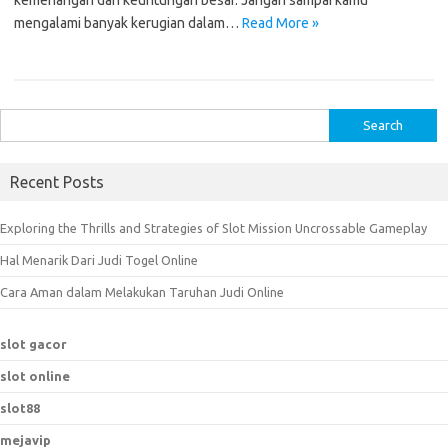
kemenangan dan keuntungan besar. Jangan sampai kamu
mengalami banyak kerugian dalam…
Read More »
S
e
a
Recent Posts
r
c
Exploring the Thrills and Strategies of Slot Mission Uncrossable Gameplay
h
Hal Menarik Dari Judi Togel Online
f
o
Cara Aman dalam Melakukan Taruhan Judi Online
r
:
slot gacor
slot online
slot88
mejavip