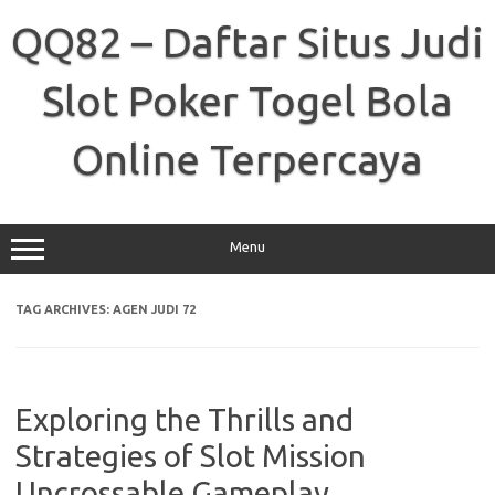
Skip
to
QQ82 – Daftar Situs Judi
content
Slot Poker Togel Bola
Online Terpercaya
Menu
TAG ARCHIVES:
AGEN JUDI 72
Exploring the Thrills and
Strategies of Slot Mission
Uncrossable Gameplay