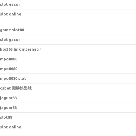
slot gacor
slot online
game slot88
slot gacor
koi365 link alternatif
mpo8080
mpo8080
mpo8080 slot
csbet 潮勝娛樂城
jaguar33
jaguar33
slot88
slot online