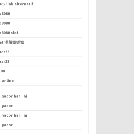
365 link alternatif
o8080
o8080
8080 slot
bet 潮勝娛樂城
uar33
uar33
t88
t online
t gacor hari ini
t gacor
t gacor hari ini
t gacor