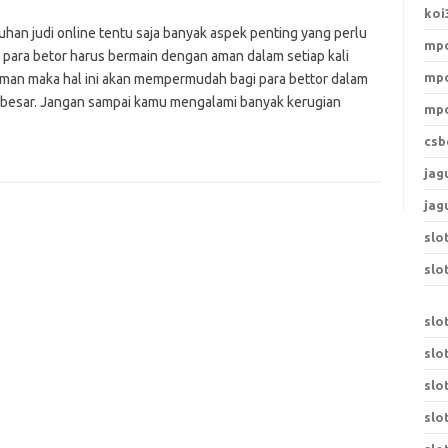
koi
an judi online tentu saja banyak aspek penting yang perlu
mp
 para betor harus bermain dengan aman dalam setiap kali
mp
man maka hal ini akan mempermudah bagi para bettor dalam
esar. Jangan sampai kamu mengalami banyak kerugian
mpo
cs
jag
jag
slo
slo
slo
slo
slo
slo