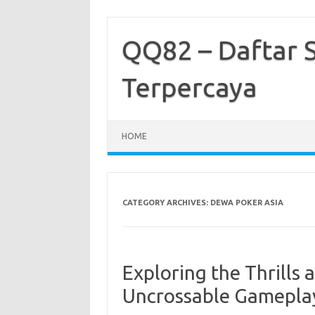
Skip
to
content
QQ82 – Daftar S
Terpercaya
HOME
CATEGORY ARCHIVES:
DEWA POKER ASIA
Exploring the Thrills 
Uncrossable Gamepla