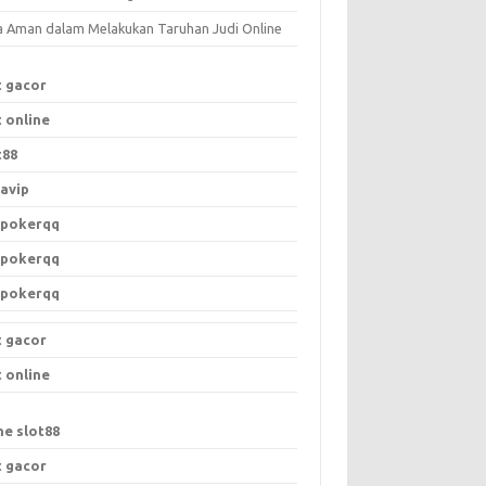
a Aman dalam Melakukan Taruhan Judi Online
t gacor
t online
t88
avip
bpokerqq
bpokerqq
bpokerqq
t gacor
t online
e slot88
t gacor