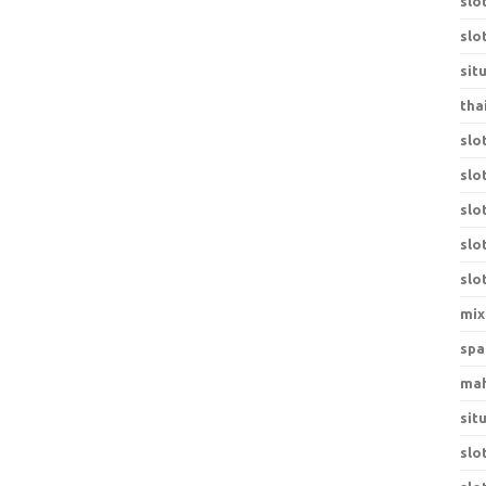
slo
slo
sit
tha
slo
slo
slo
slo
slo
mix
sp
mah
sit
slo