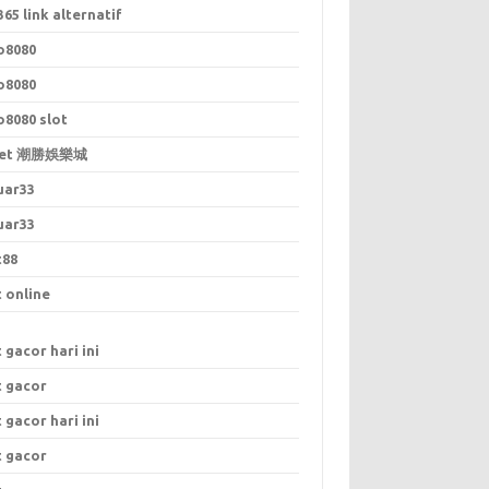
365 link alternatif
o8080
o8080
8080 slot
bet 潮勝娛樂城
uar33
uar33
t88
t online
t gacor hari ini
t gacor
t gacor hari ini
t gacor