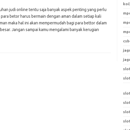
koi
an judi online tentu saja banyak aspek penting yang perlu
mp
 para betor harus bermain dengan aman dalam setiap kali
mp
man maka hal ini akan mempermudah bagi para bettor dalam
esar. Jangan sampai kamu mengalami banyak kerugian
mpo
cs
jag
jag
slo
slo
slo
slo
slo
slo