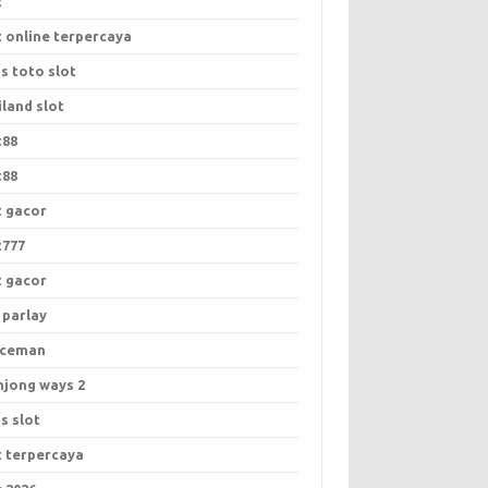
t
t online terpercaya
us toto slot
iland slot
t88
t88
t gacor
t777
t gacor
 parlay
aceman
jong ways 2
us slot
t terpercaya