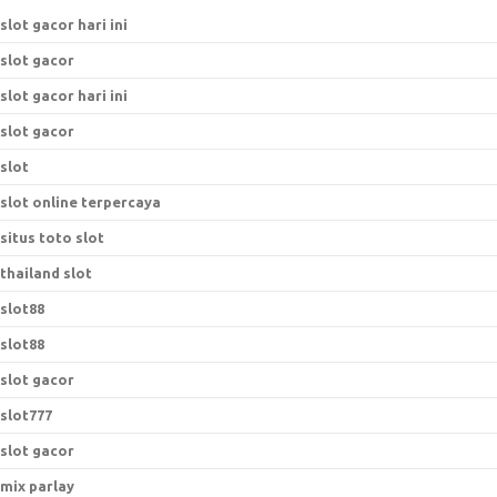
slot gacor hari ini
slot gacor
slot gacor hari ini
slot gacor
slot
slot online terpercaya
situs toto slot
thailand slot
slot88
slot88
slot gacor
slot777
slot gacor
mix parlay