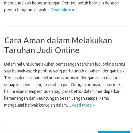
mengandalkan keberuntungan. Penting untuk bermain dengan
penuh tanggung jawab…
Read More »
Cara Aman dalam Melakukan
Taruhan Judi Online
Dalam hal untuk melakukan pemasangan taruhan judi online tentu
saja banyak aspek penting yang perlu untuk dipahami dengan baik.
Termasuk disini para betor harus bermain dengan aman dalam
setiap kali pemasangan taruhan judi. Dengan bermain aman maka
hal ini akan mempermudah bagi para bettor dalam mendapatkan
kemenangan dan keuntungan besar. Jangan sampai kamu
mengalami banyak kerugian dalam…
Read More »