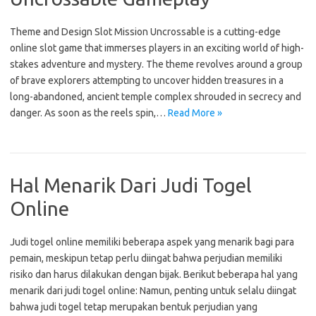
Theme and Design Slot Mission Uncrossable is a cutting-edge
online slot game that immerses players in an exciting world of high-
stakes adventure and mystery. The theme revolves around a group
of brave explorers attempting to uncover hidden treasures in a
long-abandoned, ancient temple complex shrouded in secrecy and
danger. As soon as the reels spin,…
Read More »
Hal Menarik Dari Judi Togel
Online
Judi togel online memiliki beberapa aspek yang menarik bagi para
pemain, meskipun tetap perlu diingat bahwa perjudian memiliki
risiko dan harus dilakukan dengan bijak. Berikut beberapa hal yang
menarik dari judi togel online: Namun, penting untuk selalu diingat
bahwa judi togel tetap merupakan bentuk perjudian yang