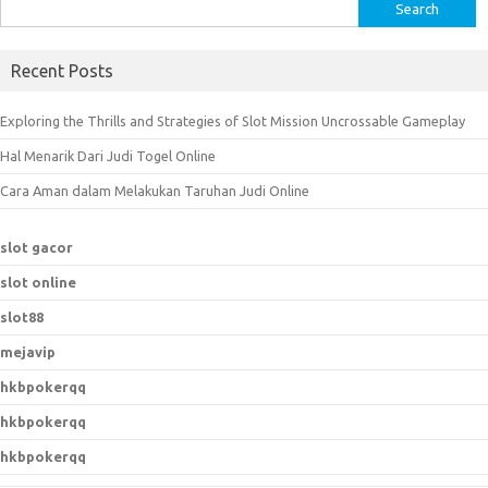
S
e
a
Recent Posts
r
c
Exploring the Thrills and Strategies of Slot Mission Uncrossable Gameplay
h
Hal Menarik Dari Judi Togel Online
f
o
Cara Aman dalam Melakukan Taruhan Judi Online
r
:
slot gacor
slot online
slot88
mejavip
hkbpokerqq
hkbpokerqq
hkbpokerqq