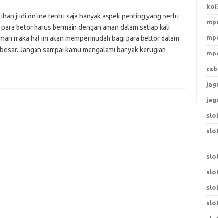
koi
an judi online tentu saja banyak aspek penting yang perlu
mp
 para betor harus bermain dengan aman dalam setiap kali
mp
man maka hal ini akan mempermudah bagi para bettor dalam
esar. Jangan sampai kamu mengalami banyak kerugian
mpo
cs
jag
jag
slo
slo
slo
slo
slo
slo