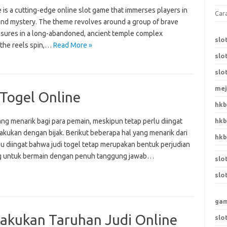
s a cutting-edge online slot game that immerses players in
Car
 and mystery. The theme revolves around a group of brave
asures in a long-abandoned, ancient temple complex
slo
 the reels spin,…
Read More »
slo
slo
mej
 Togel Online
hk
ang menarik bagi para pemain, meskipun tetap perlu diingat
hk
lakukan dengan bijak. Berikut beberapa hal yang menarik dari
hk
alu diingat bahwa judi togel tetap merupakan bentuk perjudian
g untuk bermain dengan penuh tanggung jawab…
slo
slo
gam
akukan Taruhan Judi Online
slo