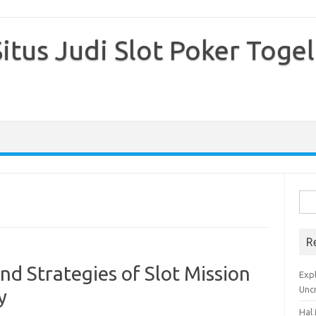
itus Judi Slot Poker Togel
Sea
for:
R
and Strategies of Slot Mission
Expl
Unc
y
Hal 