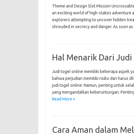
Theme and Design Slot Mission Uncrossable i
an exciting world of high-stakes adventure
explorers attempting to uncover hidden tre
shrouded in secrecy and danger. As soon as
Hal Menarik Dari Judi
Judi togel online memiliki beberapa aspek y
bahwa perjudian memiliki risiko dan harus di
judi togel online: Namun, penting untuk sel
yang mengandalkan keberuntungan. Pentin
Read More »
Cara Aman dalam Mel