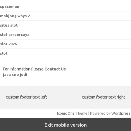
spaceman
mahjong ways 2
situs slot
slot terpercaya
slot 2026
slot
For Information Please
Contact Us
jasa seo judi
custom footer text left
custom footer text right
Iconic One
Theme | Powered by
Wordpress
Exit mobile version