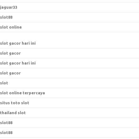
jaguar33
slot88
slot online
slot gacor hari ini
slot gacor
slot gacor hari ini
slot gacor
slot
slot online terpercaya
situs toto slot
thailand slot
slot88
slot88