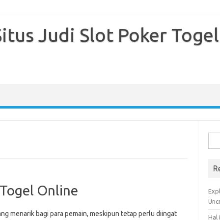
itus Judi Slot Poker Togel
Sea
for:
R
 Togel Online
Expl
Unc
ang menarik bagi para pemain, meskipun tetap perlu diingat
Hal 