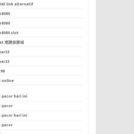
365 link alternatif
o8080
o8080
8080 slot
bet 潮勝娛樂城
uar33
uar33
t88
t online
t gacor hari ini
t gacor
t gacor hari ini
t gacor