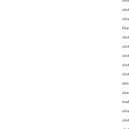
slo
slo
sit
tha
slo
slo
slo
slo
slo
mix
sp
mah
sit
slo