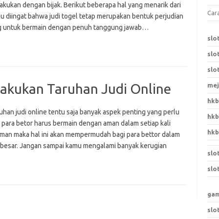
lakukan dengan bijak. Berikut beberapa hal yang menarik dari
Car
alu diingat bahwa judi togel tetap merupakan bentuk perjudian
g untuk bermain dengan penuh tanggung jawab…
slo
slo
slo
akukan Taruhan Judi Online
mej
hk
an judi online tentu saja banyak aspek penting yang perlu
hk
 para betor harus bermain dengan aman dalam setiap kali
hk
man maka hal ini akan mempermudah bagi para bettor dalam
esar. Jangan sampai kamu mengalami banyak kerugian
slo
slo
gam
slo