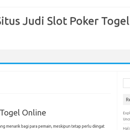
itus Judi Slot Poker Togel
Sea
for:
R
 Togel Online
Expl
Unc
ang menarik bagi para pemain, meskipun tetap perlu diingat
Hal 