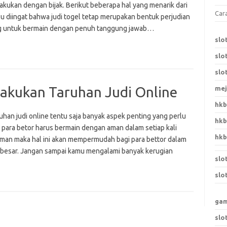
lakukan dengan bijak. Berikut beberapa hal yang menarik dari
Car
alu diingat bahwa judi togel tetap merupakan bentuk perjudian
g untuk bermain dengan penuh tanggung jawab…
slo
slo
slo
akukan Taruhan Judi Online
mej
hk
an judi online tentu saja banyak aspek penting yang perlu
hk
 para betor harus bermain dengan aman dalam setiap kali
hk
man maka hal ini akan mempermudah bagi para bettor dalam
esar. Jangan sampai kamu mengalami banyak kerugian
slo
slo
gam
slo