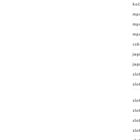
koi
mp
mp
mpo
cs
jag
jag
slo
slo
slo
slo
slo
slo