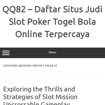
Skip
to
QQ82 – Daftar Situs Judi
content
Slot Poker Togel Bola
Online Terpercaya
Menu
CATEGORY ARCHIVES:
DEPOSIT PULSA 52
Exploring the Thrills and
Strategies of Slot Mission
Uncrossable Gameplay