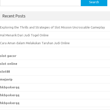
S
e
a
Recent Posts
r
c
Exploring the Thrills and Strategies of Slot Mission Uncrossable Gameplay
h
Hal Menarik Dari Judi Togel Online
f
o
Cara Aman dalam Melakukan Taruhan Judi Online
r
:
slot gacor
slot online
slot88
mejavip
hkbpokerqq
hkbpokerqq
hkbpokerqq