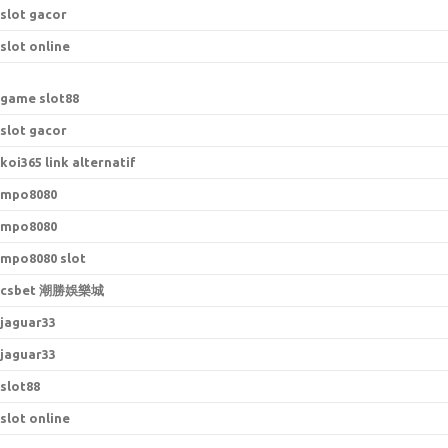
slot gacor
slot online
game slot88
slot gacor
koi365 link alternatif
mpo8080
mpo8080
mpo8080 slot
csbet 潮勝娛樂城
jaguar33
jaguar33
slot88
slot online