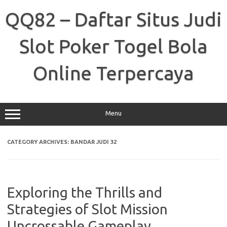
Skip
to
QQ82 – Daftar Situs Judi
content
Slot Poker Togel Bola
Online Terpercaya
Menu
CATEGORY ARCHIVES:
BANDAR JUDI 32
Exploring the Thrills and
Strategies of Slot Mission
Uncrossable Gameplay