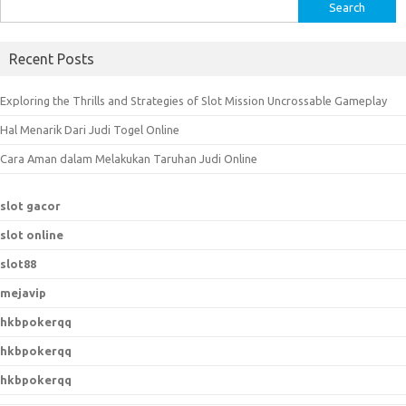
S
e
a
Recent Posts
r
c
Exploring the Thrills and Strategies of Slot Mission Uncrossable Gameplay
h
Hal Menarik Dari Judi Togel Online
f
o
Cara Aman dalam Melakukan Taruhan Judi Online
r
:
slot gacor
slot online
slot88
mejavip
hkbpokerqq
hkbpokerqq
hkbpokerqq