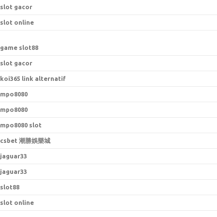
slot gacor
slot online
game slot88
slot gacor
koi365 link alternatif
mpo8080
mpo8080
mpo8080 slot
csbet 潮勝娛樂城
jaguar33
jaguar33
slot88
slot online