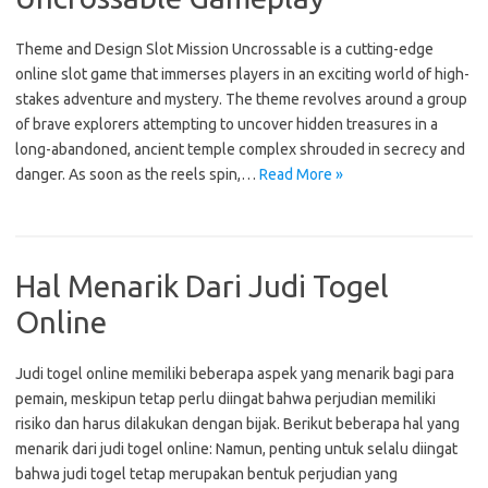
Theme and Design Slot Mission Uncrossable is a cutting-edge
online slot game that immerses players in an exciting world of high-
stakes adventure and mystery. The theme revolves around a group
of brave explorers attempting to uncover hidden treasures in a
long-abandoned, ancient temple complex shrouded in secrecy and
danger. As soon as the reels spin,…
Read More »
Hal Menarik Dari Judi Togel
Online
Judi togel online memiliki beberapa aspek yang menarik bagi para
pemain, meskipun tetap perlu diingat bahwa perjudian memiliki
risiko dan harus dilakukan dengan bijak. Berikut beberapa hal yang
menarik dari judi togel online: Namun, penting untuk selalu diingat
bahwa judi togel tetap merupakan bentuk perjudian yang