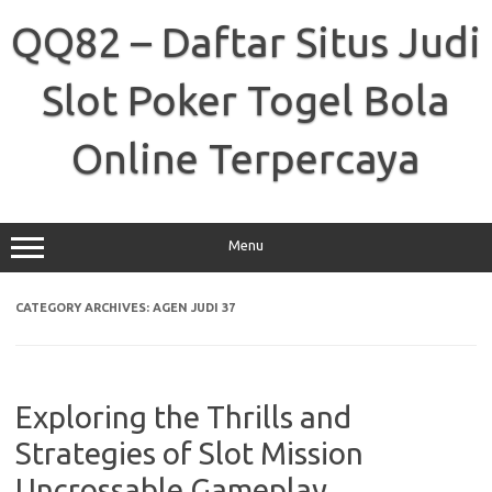
Skip
to
QQ82 – Daftar Situs Judi
content
Slot Poker Togel Bola
Online Terpercaya
Menu
CATEGORY ARCHIVES:
AGEN JUDI 37
Exploring the Thrills and
Strategies of Slot Mission
Uncrossable Gameplay