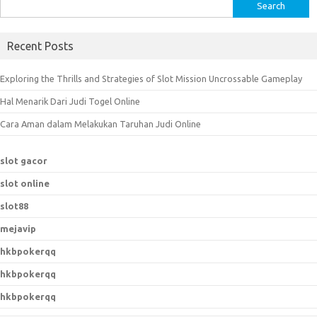
S
e
a
Recent Posts
r
c
Exploring the Thrills and Strategies of Slot Mission Uncrossable Gameplay
h
Hal Menarik Dari Judi Togel Online
f
o
Cara Aman dalam Melakukan Taruhan Judi Online
r
:
slot gacor
slot online
slot88
mejavip
hkbpokerqq
hkbpokerqq
hkbpokerqq