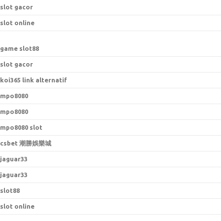
slot gacor
slot online
game slot88
slot gacor
koi365 link alternatif
mpo8080
mpo8080
mpo8080 slot
csbet 潮勝娛樂城
jaguar33
jaguar33
slot88
slot online