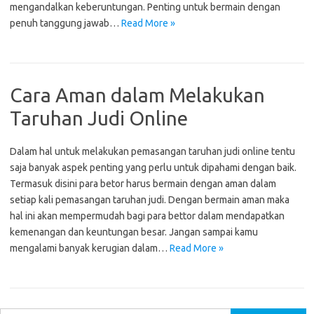
mengandalkan keberuntungan. Penting untuk bermain dengan
penuh tanggung jawab…
Read More »
Cara Aman dalam Melakukan
Taruhan Judi Online
Dalam hal untuk melakukan pemasangan taruhan judi online tentu
saja banyak aspek penting yang perlu untuk dipahami dengan baik.
Termasuk disini para betor harus bermain dengan aman dalam
setiap kali pemasangan taruhan judi. Dengan bermain aman maka
hal ini akan mempermudah bagi para bettor dalam mendapatkan
kemenangan dan keuntungan besar. Jangan sampai kamu
mengalami banyak kerugian dalam…
Read More »