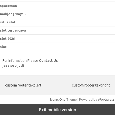
spaceman
mahjong ways 2
situs slot
slot terpercaya
slot 2026
slot
For Information Please
Contact Us
jasa seo judi
custom footer text left
custom footer text right
Iconic One
Theme | Powered by
Wordpress
Exit mobile version