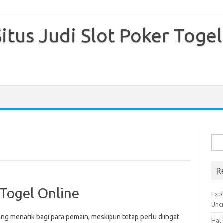
itus Judi Slot Poker Togel
Sea
for:
R
 Togel Online
Expl
Unc
ang menarik bagi para pemain, meskipun tetap perlu diingat
Hal 