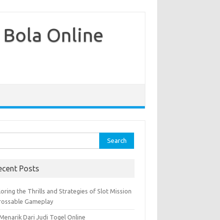
 Bola Online
rch
ecent Posts
oring the Thrills and Strategies of Slot Mission
rossable Gameplay
Menarik Dari Judi Togel Online