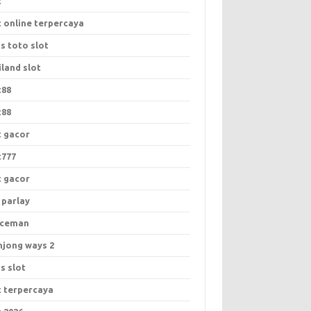
t
t online terpercaya
us toto slot
iland slot
t88
t88
t gacor
t777
t gacor
 parlay
aceman
jong ways 2
us slot
t terpercaya