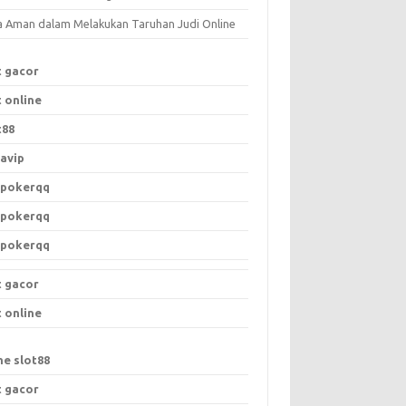
a Aman dalam Melakukan Taruhan Judi Online
t gacor
t online
t88
avip
bpokerqq
bpokerqq
bpokerqq
t gacor
t online
e slot88
t gacor