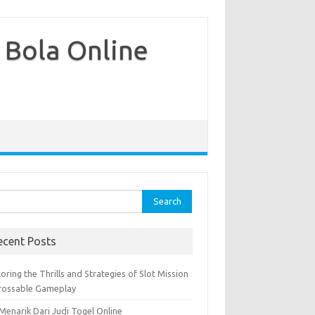
 Bola Online
rch
ecent Posts
oring the Thrills and Strategies of Slot Mission
rossable Gameplay
Menarik Dari Judi Togel Online