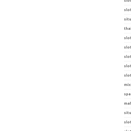
slo
slo
sit
tha
slo
slo
slo
slo
slo
mix
sp
mah
sit
slo