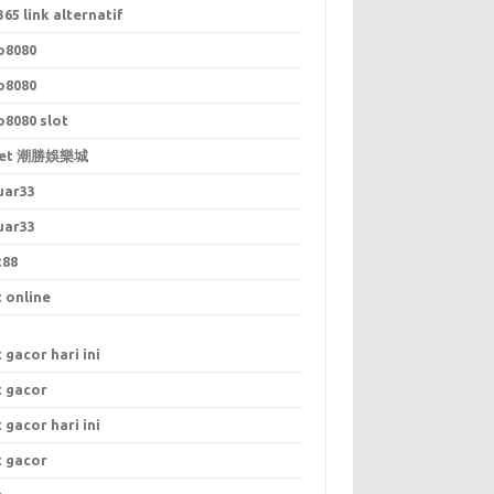
365 link alternatif
o8080
o8080
8080 slot
bet 潮勝娛樂城
uar33
uar33
t88
t online
t gacor hari ini
t gacor
t gacor hari ini
t gacor