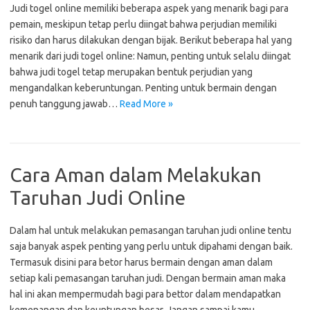
Judi togel online memiliki beberapa aspek yang menarik bagi para
pemain, meskipun tetap perlu diingat bahwa perjudian memiliki
risiko dan harus dilakukan dengan bijak. Berikut beberapa hal yang
menarik dari judi togel online: Namun, penting untuk selalu diingat
bahwa judi togel tetap merupakan bentuk perjudian yang
mengandalkan keberuntungan. Penting untuk bermain dengan
penuh tanggung jawab…
Read More »
Cara Aman dalam Melakukan
Taruhan Judi Online
Dalam hal untuk melakukan pemasangan taruhan judi online tentu
saja banyak aspek penting yang perlu untuk dipahami dengan baik.
Termasuk disini para betor harus bermain dengan aman dalam
setiap kali pemasangan taruhan judi. Dengan bermain aman maka
hal ini akan mempermudah bagi para bettor dalam mendapatkan