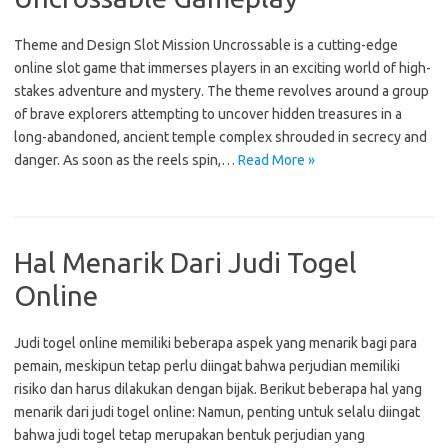
Theme and Design Slot Mission Uncrossable is a cutting-edge
online slot game that immerses players in an exciting world of high-
stakes adventure and mystery. The theme revolves around a group
of brave explorers attempting to uncover hidden treasures in a
long-abandoned, ancient temple complex shrouded in secrecy and
danger. As soon as the reels spin,…
Read More »
Hal Menarik Dari Judi Togel
Online
Judi togel online memiliki beberapa aspek yang menarik bagi para
pemain, meskipun tetap perlu diingat bahwa perjudian memiliki
risiko dan harus dilakukan dengan bijak. Berikut beberapa hal yang
menarik dari judi togel online: Namun, penting untuk selalu diingat
bahwa judi togel tetap merupakan bentuk perjudian yang