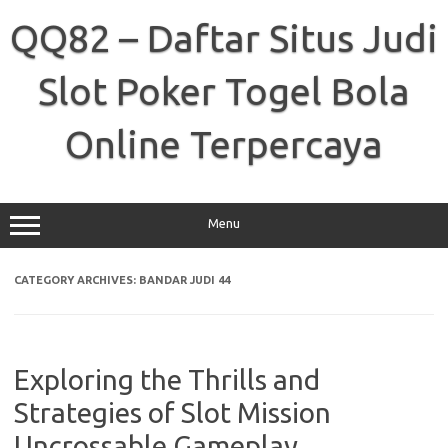
Skip
to
QQ82 – Daftar Situs Judi
content
Slot Poker Togel Bola
Online Terpercaya
Menu
CATEGORY ARCHIVES:
BANDAR JUDI 44
Exploring the Thrills and
Strategies of Slot Mission
Uncrossable Gameplay