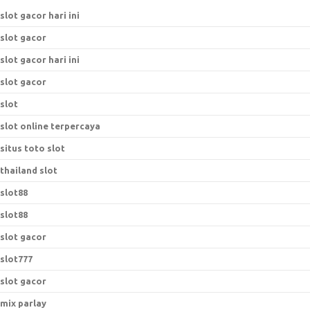
slot gacor hari ini
slot gacor
slot gacor hari ini
slot gacor
slot
slot online terpercaya
situs toto slot
thailand slot
slot88
slot88
slot gacor
slot777
slot gacor
mix parlay