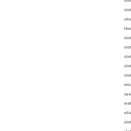
slo
slo
sit
tha
slo
slo
slo
slo
slo
mix
sp
mah
sit
slo