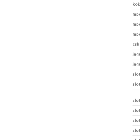
koi
mp
mp
mpo
cs
jag
jag
slo
slo
slo
slo
slo
slo