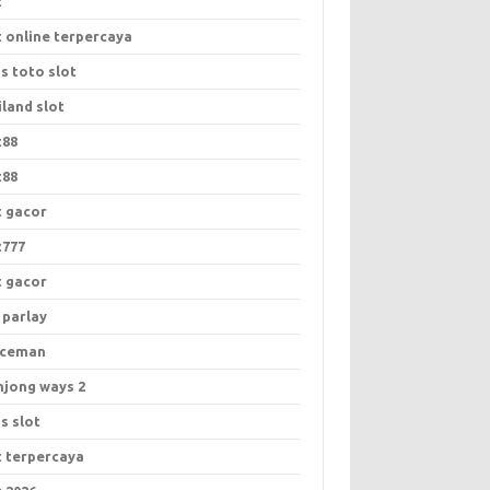
t
t online terpercaya
us toto slot
iland slot
t88
t88
t gacor
t777
t gacor
 parlay
aceman
jong ways 2
us slot
t terpercaya