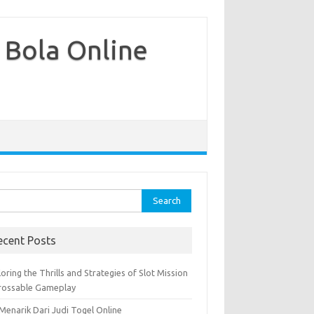
 Bola Online
rch
ecent Posts
oring the Thrills and Strategies of Slot Mission
rossable Gameplay
Menarik Dari Judi Togel Online