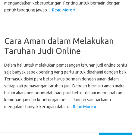
mengandalkan keberuntungan. Penting untuk bermain dengan
penuh tanggung jawab…
Read More »
Cara Aman dalam Melakukan
Taruhan Judi Online
Dalam hal untuk melakukan pemasangan taruhan judi online tentu
saja banyak aspek penting yang perlu untuk dipahami dengan baik.
Termasuk disini para betor harus bermain dengan aman dalam
setiap kali pemasangan taruhan judi. Dengan bermain aman maka
hal ini akan mempermudah bagi para bettor dalam mendapatkan
kemenangan dan keuntungan besar. Jangan sampai kamu
mengalami banyak kerugian dalam…
Read More »