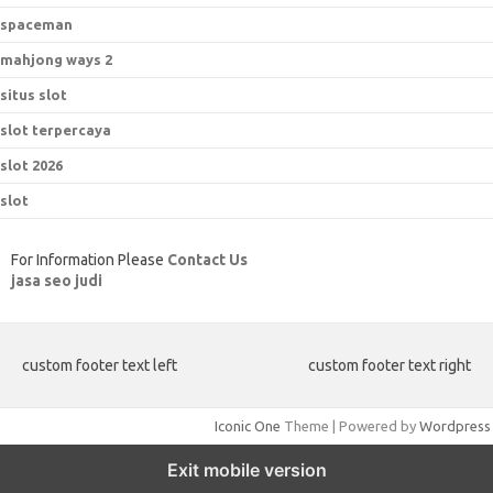
spaceman
mahjong ways 2
situs slot
slot terpercaya
slot 2026
slot
For Information Please
Contact Us
jasa seo judi
custom footer text left
custom footer text right
Iconic One
Theme | Powered by
Wordpress
Exit mobile version