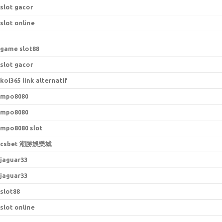
slot gacor
slot online
game slot88
slot gacor
koi365 link alternatif
mpo8080
mpo8080
mpo8080 slot
csbet 潮勝娛樂城
jaguar33
jaguar33
slot88
slot online