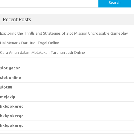
S
e
a
Recent Posts
r
c
Exploring the Thrills and Strategies of Slot Mission Uncrossable Gameplay
h
Hal Menarik Dari Judi Togel Online
f
o
Cara Aman dalam Melakukan Taruhan Judi Online
r
:
slot gacor
slot online
slot88
mejavip
hkbpokerqq
hkbpokerqq
hkbpokerqq