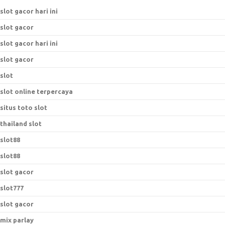
slot gacor hari ini
slot gacor
slot gacor hari ini
slot gacor
slot
slot online terpercaya
situs toto slot
thailand slot
slot88
slot88
slot gacor
slot777
slot gacor
mix parlay