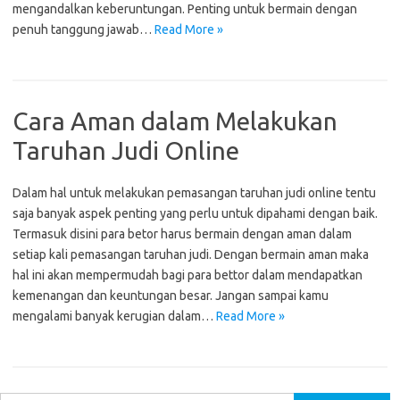
mengandalkan keberuntungan. Penting untuk bermain dengan
penuh tanggung jawab…
Read More »
Cara Aman dalam Melakukan
Taruhan Judi Online
Dalam hal untuk melakukan pemasangan taruhan judi online tentu
saja banyak aspek penting yang perlu untuk dipahami dengan baik.
Termasuk disini para betor harus bermain dengan aman dalam
setiap kali pemasangan taruhan judi. Dengan bermain aman maka
hal ini akan mempermudah bagi para bettor dalam mendapatkan
kemenangan dan keuntungan besar. Jangan sampai kamu
mengalami banyak kerugian dalam…
Read More »