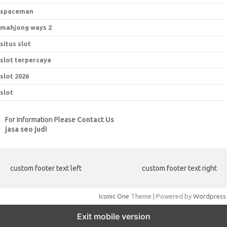
spaceman
mahjong ways 2
situs slot
slot terpercaya
slot 2026
slot
For Information Please
Contact Us
jasa seo judi
custom footer text left
custom footer text right
Iconic One
Theme | Powered by
Wordpress
Exit mobile version