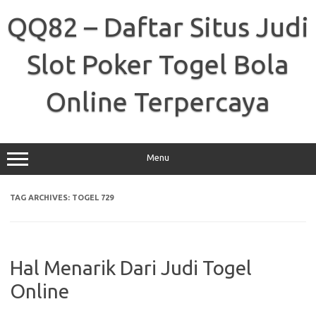
Skip
to
QQ82 – Daftar Situs Judi
content
Slot Poker Togel Bola
Online Terpercaya
Menu
TAG ARCHIVES:
TOGEL 729
Hal Menarik Dari Judi Togel
Online