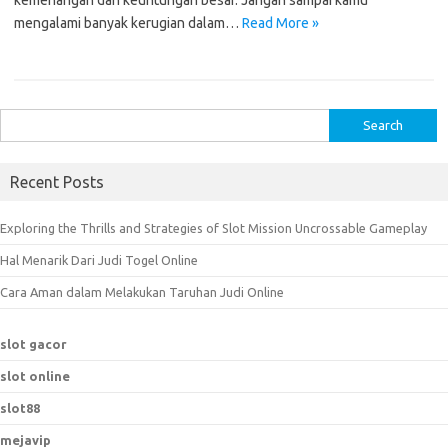
kemenangan dan keuntungan besar. Jangan sampai kamu
mengalami banyak kerugian dalam…
Read More »
S
e
a
Recent Posts
r
c
Exploring the Thrills and Strategies of Slot Mission Uncrossable Gameplay
h
Hal Menarik Dari Judi Togel Online
f
o
Cara Aman dalam Melakukan Taruhan Judi Online
r
:
slot gacor
slot online
slot88
mejavip