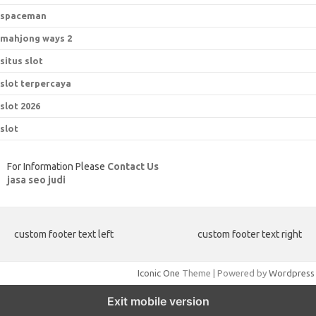
spaceman
mahjong ways 2
situs slot
slot terpercaya
slot 2026
slot
For Information Please
Contact Us
jasa seo judi
custom footer text left
custom footer text right
Iconic One
Theme | Powered by
Wordpress
Exit mobile version