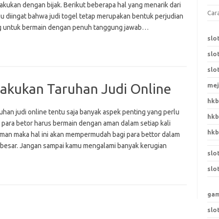
lakukan dengan bijak. Berikut beberapa hal yang menarik dari
Car
alu diingat bahwa judi togel tetap merupakan bentuk perjudian
g untuk bermain dengan penuh tanggung jawab…
slo
slo
slo
akukan Taruhan Judi Online
mej
hk
an judi online tentu saja banyak aspek penting yang perlu
hk
 para betor harus bermain dengan aman dalam setiap kali
hk
man maka hal ini akan mempermudah bagi para bettor dalam
esar. Jangan sampai kamu mengalami banyak kerugian
slo
slo
gam
slo