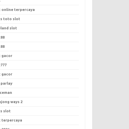
t
t online terpercaya
us toto slot
iland slot
t88
t88
t gacor
t777
t gacor
 parlay
aceman
jong ways 2
us slot
t terpercaya