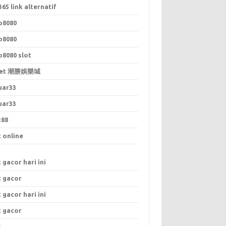
365 link alternatif
o8080
o8080
8080 slot
bet 潮勝娛樂城
uar33
uar33
t88
t online
t gacor hari ini
t gacor
t gacor hari ini
t gacor