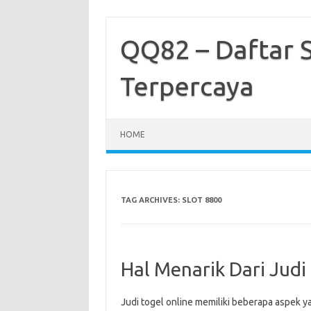
Skip
to
content
QQ82 – Daftar S
Terpercaya
HOME
TAG ARCHIVES:
SLOT 8800
Hal Menarik Dari Judi
Judi togel online memiliki beberapa aspek y