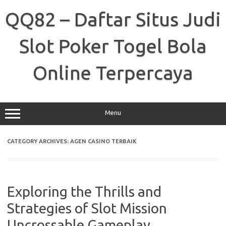
Skip
to
QQ82 – Daftar Situs Judi
content
Slot Poker Togel Bola
Online Terpercaya
Menu
CATEGORY ARCHIVES:
AGEN CASINO TERBAIK
Exploring the Thrills and
Strategies of Slot Mission
Uncrossable Gameplay