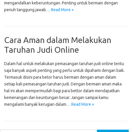
mengandalkan keberuntungan. Penting untuk bermain dengan
penuh tanggung jawab…
Read More »
Cara Aman dalam Melakukan
Taruhan Judi Online
Dalam hal untuk melakukan pemasangan taruhan judi online tentu
saja banyak aspek penting yang perlu untuk dipahami dengan baik.
Termasuk disini para betor harus bermain dengan aman dalam
setiap kali pemasangan taruhan judi. Dengan bermain aman maka
hal ini akan mempermudah bagi para bettor dalam mendapatkan
kemenangan dan keuntungan besar. Jangan sampai kamu
mengalami banyak kerugian dalam…
Read More »