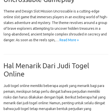
Theme and Design Slot Mission Uncrossable is a cutting-edge
online slot game that immerses players in an exciting world of high-
stakes adventure and mystery. The theme revolves around a group
of brave explorers attempting to uncover hidden treasures in a
long-abandoned, ancient temple complex shrouded in secrecy and
danger. As soon as the reels spin,…
Read More »
Hal Menarik Dari Judi Togel
Online
Judi togel online memiliki beberapa aspek yang menarik bagi para
pemain, meskipun tetap perlu diingat bahwa perjudian memiliki
risiko dan harus dilakukan dengan bijak. Berikut beberapa hal yang
menarik dari judi togel online: Namun, penting untuk selalu diingat
bahwa judi togel tetap merupakan bentuk perjudian yang