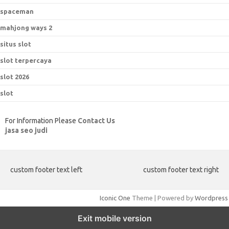
spaceman
mahjong ways 2
situs slot
slot terpercaya
slot 2026
slot
For Information Please
Contact Us
jasa seo judi
custom footer text left
custom footer text right
Iconic One
Theme | Powered by
Wordpress
Exit mobile version