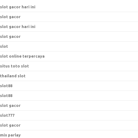
slot gacor hari ini
slot gacor
slot gacor hari ini
slot gacor
slot
slot online terpercaya
situs toto slot
thailand slot
slot88
slot88
slot gacor
slot777
slot gacor
mix parlay