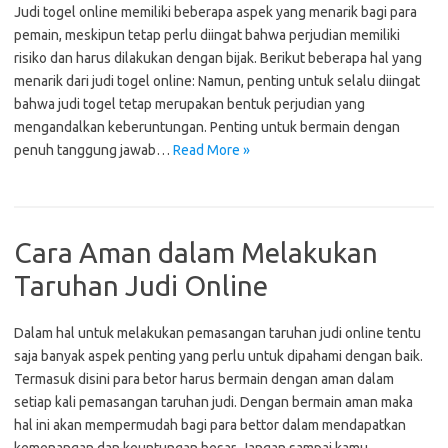
Judi togel online memiliki beberapa aspek yang menarik bagi para
pemain, meskipun tetap perlu diingat bahwa perjudian memiliki
risiko dan harus dilakukan dengan bijak. Berikut beberapa hal yang
menarik dari judi togel online: Namun, penting untuk selalu diingat
bahwa judi togel tetap merupakan bentuk perjudian yang
mengandalkan keberuntungan. Penting untuk bermain dengan
penuh tanggung jawab…
Read More »
Cara Aman dalam Melakukan
Taruhan Judi Online
Dalam hal untuk melakukan pemasangan taruhan judi online tentu
saja banyak aspek penting yang perlu untuk dipahami dengan baik.
Termasuk disini para betor harus bermain dengan aman dalam
setiap kali pemasangan taruhan judi. Dengan bermain aman maka
hal ini akan mempermudah bagi para bettor dalam mendapatkan